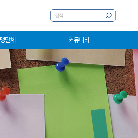
맹단체
커뮤니티