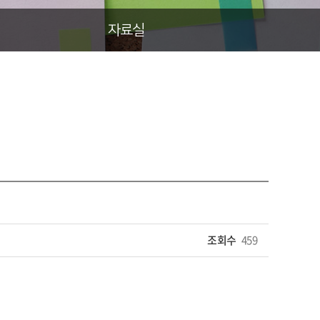
자료실
조회수
459