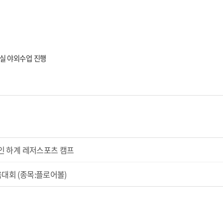
교실 야외수업 진행
장애인 하계 레저스포츠 캠프
육대회 (종목:플로어볼)