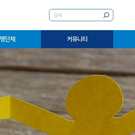
맹단체
커뮤니티