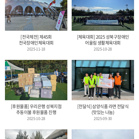
[전국체전] 제45회
[체육대회] 2025 성북구장애인
전국장애인체육대회
어울림 생활체육대회
2025-11-18
2025-10-28
[후원물품] 우리은행 성북지점
[전달식] 삼양식품 라면 전달식
추동이불 후원물품 진행
(맛있는 나눔)
2025-10-28
2025-09-30