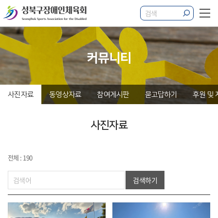
커뮤니티
사진자료
동영상자료
참여게시판
묻고답하기
후원 및
사진자료
전체 : 190
검색하기